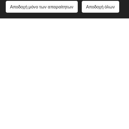
Αποδοχή μόνο των απαραίτητων
Αποδοχή όλων
Mesklies patisserie
Port of Tinos, 84 200, Tinos
22830 22151
22830 22874
info@mesklies.gr